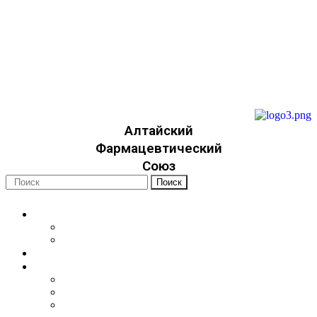
22apteka.ru
afs-info@mail.ru
afs-office@mail.ru
+7 (923) 749-3315
Алтайский
Фармацевтический
Союз
Поиск
Об организации
Уставные документы
Членство
Новости
Для специалистов
Фармацевтические работники
Медицинские работники
Социальные работники