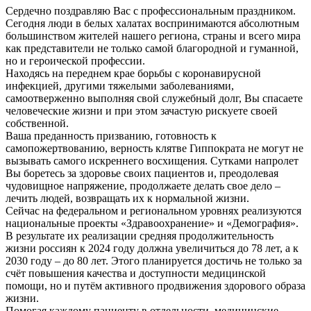
Сердечно поздравляю Вас с профессиональным праздником.
Сегодня люди в белых халатах воспринимаются абсолютным
большинством жителей нашего региона, страны и всего мира
как представители не только самой благородной и гуманной,
но и героической профессии.
Находясь на переднем крае борьбы с коронавирусной
инфекцией, другими тяжелыми заболеваниями,
самоотверженно выполняя свой служебный долг, Вы спасаете
человеческие жизни и при этом зачастую рискуете своей
собственной.
Ваша преданность призванию, готовность к
самопожертвованию, верность клятве Гиппократа не могут не
вызывать самого искреннего восхищения. Сутками напролет
Вы боретесь за здоровье своих пациентов и, преодолевая
чудовищное напряжение, продолжаете делать свое дело –
лечить людей, возвращать их к нормальной жизни.
Сейчас на федеральном и региональном уровнях реализуются
национальные проекты «Здравоохранение» и «Демография».
В результате их реализации средняя продолжительность
жизни россиян к 2024 году должна увеличиться до 78 лет, а к
2030 году – до 80 лет. Этого планируется достичь не только за
счёт повышения качества и доступности медицинской
помощи, но и путём активного продвижения здорового образа
жизни.
Помогая каждому пациенту в отдельности, медицинские