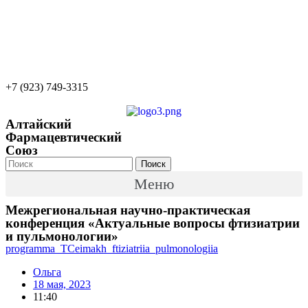
22apteka.ru
afs-info@mail.ru
afs-office@mail.ru
+7 (923) 749-3315
Алтайский
Фармацевтический
Союз
Поиск
Меню
Межрегиональная научно-практическая
конференция «Актуальные вопросы фтизиатрии
и пульмонологии»
programma_TCeimakh_ftiziatriia_pulmonologiia
Ольга
18 мая, 2023
11:40