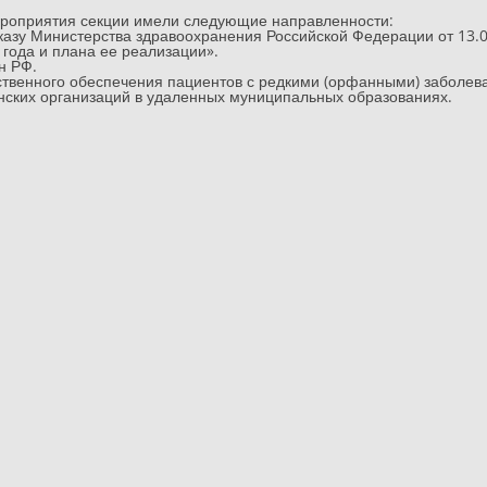
ероприятия секции имели следующие направленности:
казу Министерства здравоохранения Российской Федерации от 13.
года и плана ее реализации».
н РФ.
твенного обеспечения пациентов с редкими (орфанными) заболева
нских организаций в удаленных муниципальных образованиях.