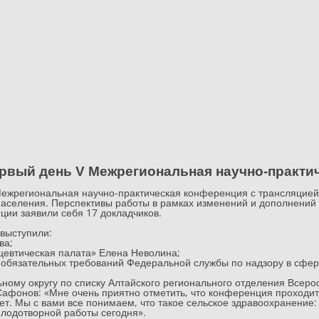
рвый день V Межрегиональная научно-практи
ежрегиональная научно-практическая конференция с трансляцией
населения. Перспективы работы в рамках изменений и дополнений
ции заявили себя 17 докладчиков.
выступили:
ва;
евтическая палата» Елена Неволина;
обязательных требований Федеральной службы по надзору в сфер
льному округу по списку Алтайского регионального отделения Все
Сафонов: «Мне очень приятно отметить, что конференция проходи
т. Мы с вами все понимаем, что такое сельское здравоохранение:
плодотворной работы сегодня».