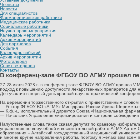
Членство
Новости
Для специалистов
Фармацевтические работники
Медицинские работники
Социальные работники
Научно-практ.мероприятия
Календарь мероприятий
Архив мероприятий
Для партнеров
События
Календарь событий
Архив мероприятий
Фотогалерея
Совет ветеранов
Контакты
В конференц-зале ФГБОУ ВО АГМУ прошел пе
27-28 июля 2023 г. в конференц-зале ФГБОУ ВО АГМУ прошла V М
подход к повышению доступности лекарственных препаратов для 
Для участия в первый день краевой научно-практической конферен
⠀
На церемонии торжественного открытия с приветственным словом 
— Ректор ФГБОУ ВО «АГМУ» Минздрава России Ирина Шереметье
— К.ф.н., исполнительный директор Союза «Национальная фармац
— Начальник Управления лицензирования и контроля соблюдения 
⠀
Напутственные слова также сказал депутат по краевому избирате
управления по внеучебной и воспитательной работе АГМУ Артем 
образования – Алтайский государственный медицинский университе
и многие другие направления работы, поэтому я желаю вам всем 