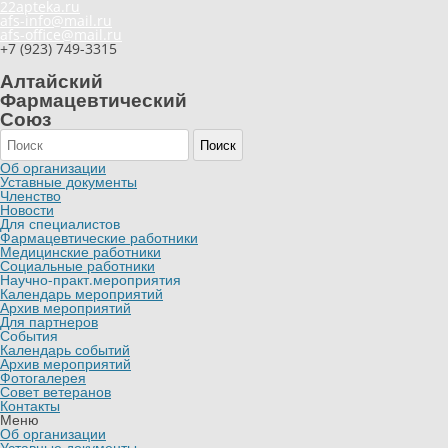
22apteka.ru
afs-info@mail.ru
afs-office@mail.ru
+7 (923) 749-3315
Алтайский
Фармацевтический
Союз
Поиск
Об организации
Уставные документы
Членство
Новости
Для специалистов
Фармацевтические работники
Медицинские работники
Социальные работники
Научно-практ.мероприятия
Календарь мероприятий
Архив мероприятий
Для партнеров
События
Календарь событий
Архив мероприятий
Фотогалерея
Совет ветеранов
Контакты
Меню
Об организации
Уставные документы