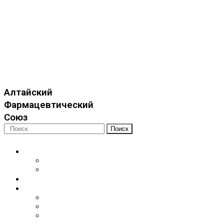
Алтайский
Фармацевтический
Союз
Поиск
Об организации
Уставные документы
Членство
Новости
Для специалистов
Фармацевтические работники
Медицинские работники
Социальные работники