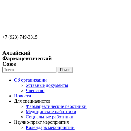
22apteka.ru
afs-info@mail.ru
afs-office@mail.ru
+7 (923) 749-3315
Алтайский
Фармацевтический
Союз
Поиск
Об организации
Уставные документы
Членство
Новости
Для специалистов
Фармацевтические работники
Медицинские работники
Социальные работники
Научно-практ.мероприятия
Календарь мероприятий