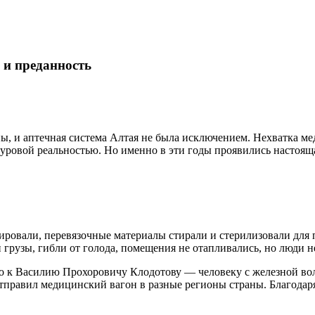
 и преданность
ны, и аптечная система Алтая не была исключением. Нехватка м
уровой реальностью. Но именно в эти годы проявились настояща
ровали, перевязочные материалы стирали и стерилизовали для 
грузы, гибли от голода, помещения не отапливались, но люди не
 к Василию Прохоровичу Клодотову — человеку с железной воле
отправил медицинский вагон в разные регионы страны. Благодар