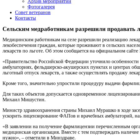
Архив мероприятий
Фотогалерея
Совет ветеранов
Контакты
Сельским медработникам разрешили продавать л
Медицинским работникам на селе разрешили реализацию лекарс
лекобеспечения граждан, которые проживают в сельских населе
лекарств по льготе. Об этом сообщается на официальном сайт
«Правительство Российской Федерации уточнило особенности
амбулаториях, фельдшерско-акушерских пунктах и центрах общ
льготный отпуск лекарств, а также осуществлять продажу лека
Кроме того, значительно упростили процедуру выдачи фармли
Для таких объектов допускается одновременное лицензировани
Михаил Мишустин.
Министр здравоохранения страны Михаил Мурашко в ходе засе
ускорить лицензирование ФАПов и врачебных амбулаторий, нах
«В заявлении на получение фармлицензии перечисленным орган
медицинская организация. Вместе с тем подтверждать наличие
нужно», – отметили в Минздраве.