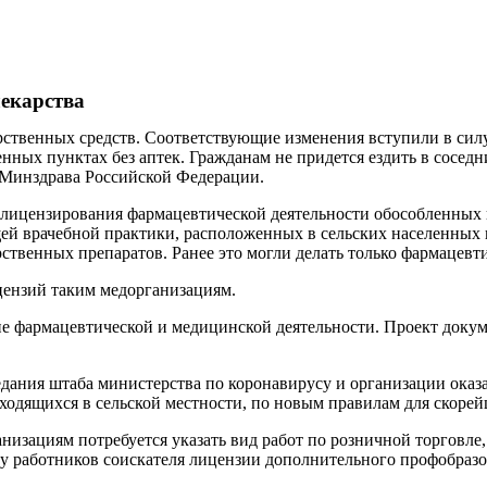
екарства
твенных средств. Соответствующие изменения вступили в силу 
нных пунктах без аптек. Гражданам не придется ездить в сосед
е Минздрава Российской Федерации.
 лицензирования фармацевтической деятельности обособленных
ей врачебной практики, расположенных в сельских населенных п
рственных препаратов. Ранее это могли делать только фармацевт
цензий таким медорганизациям.
е фармацевтической и медицинской деятельности. Проект докум
дания штаба министерства по коронавирусу и организации ока
одящихся в сельской местности, по новым правилам для скорей
изациям потребуется указать вид работ по розничной торговле,
 у работников соискателя лицензии дополнительного профобразо