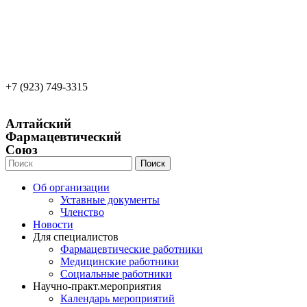
22apteka.ru
afs-info@mail.ru
afs-office@mail.ru
+7 (923) 749-3315
Алтайский
Фармацевтический
Союз
Поиск
Об организации
Уставные документы
Членство
Новости
Для специалистов
Фармацевтические работники
Медицинские работники
Социальные работники
Научно-практ.мероприятия
Календарь мероприятий