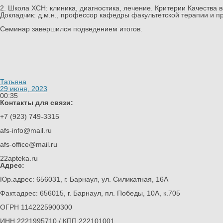
⠀
2. Школа ХСН: клиника, диагностика, лечение. Критерии Качества 
Докладчик: д.м.н., профессор кафедры факультетской терапии 
⠀
Семинар завершился подведением итогов.
Татьяна
29 июня, 2023
00:35
Контакты для связи:
+7 (923) 749-3315
afs-info@mail.ru
afs-office@mail.ru
22apteka.ru
Адрес:
Юр.адрес: 656031, г. Барнаул, ул. Силикатная, 16А
Факт.адрес: 656015, г. Барнаул, пл. Победы, 10А, к.705
ОГРН 1142225900300
ИНН 2221995710 / КПП 222101001