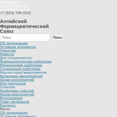
22apteka.ru
afs-info@mail.ru
afs-office@mail.ru
+7 (923) 749-3315
Алтайский
Фармацевтический
Союз
Поиск
Об организации
Уставные документы
Членство
Новости
Для специалистов
Фармацевтические работники
Медицинские работники
Социальные работники
Научно-практ.мероприятия
Календарь мероприятий
Архив мероприятий
Для партнеров
События
Календарь событий
Архив мероприятий
Фотогалерея
Совет ветеранов
Контакты
Меню
Об организации
Уставные документы