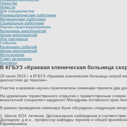
Членство
Новости
Для специалистов
Фармацевтические работники
Медицинские работники
Социальные работники
Научно-практ.мероприятия
Календарь мероприятий
Архив мероприятий
Для партнеров
События
Календарь событий
Архив мероприятий
Фотогалерея
Совет ветеранов
Контакты
В КГБУЗ «Краевая клиническая больница ско
28 июня 2023 г. в КГБУЗ «Краевая клиническая больница скорой 
диагностики до терапии».
⠀
Участие в краевом научно-практическом семинаре приняли два до
⠀
На церемонии торжественного открытия с приветственным словом
внештатный специалист кардиолог Минздрава Алтайского края Ан
⠀
В рамках проведения семинара были обсуждены следующие вопр
⠀
1. Школа ХСН, лечение. Диспансерное наблюдение в соответствии
Докладчик: д.м.н., профессор кафедры терапии и общей врачебн
Ефремушкина.