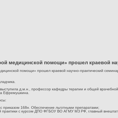
рой медицинской помощи» прошел краевой на
медицинской помощи» прошел краевой научно-практический семинар
кладчика.
 выступила д.м.н., профессор кафедры терапии и общей врачебн
на Ефремушкина.
осы:
 с приказом 168н. Обеспечение льготными препаратами;
ой практики с курсом ДПО ФГБОУ ВО АГМУ МЗ РФ, главный внештат