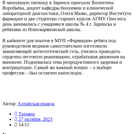
В минувшую пятницу в Заринск приехали Валентина
Воробьёва, доцент кафедры биохимии и клинической
лабораторной диагностики, Олеся Мазко, директор Института
фармации и две студентки старших курсов АГМУ. Они весь
день занимались с учащимися школы № 4 г. Заринска и
ребятами из Новозыряновской школы.
⠀
В кабинете для опытов в МУП «Фармация» ребята под
руководством медиков самостоятельно изготовили
заживляющий антисептический гель, учились проводить
сердечно-легочную реанимацию, отрабатывая движения на
манекене. Поднималась тема репродуктивного здоровья и
контрацепции. Самый же важный вопрос – о выборе
профессии – был оставлен напоследок.
⠀
Автор:
Алтайская правда
Татьяна
27 октября, 2023
14:11