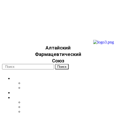
22apteka.ru
afs-info@mail.ru
afs-office@mail.ru
+7 (923) 749-3315
Алтайский
Фармацевтический
Союз
Поиск
Об организации
Уставные документы
Членство
Новости
Для специалистов
Фармацевтические работники
Медицинские работники
Социальные работники