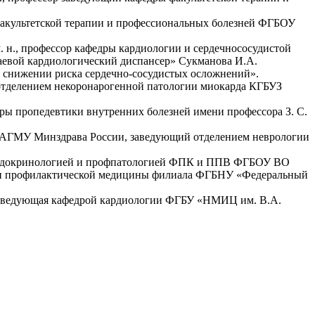
 факультетской терапии и профессиональных болезней ФГБОУ
. н., профессор кафедры кардиологии и сердечнососудистой
евой кардиологический диспансер» Сукманова И.А.
в снижении риска сердечно-сосудистых осложнений».
я отделением некоронарогенной патологии миокарда КГБУЗ
едры пропедевтики внутренних болезней имени профессора З. С.
ВО АГМУ Минздрава России, заведующий отделением неврологии
с эндокринологией и профпатологией ФПК и ППВ ФГБОУ ВО
и и профилактической медицины филиала ФГБНУ «Федеральный
 заведующая кафедрой кардиологии ФГБУ «НМИЦ им. В.А.