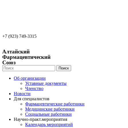
22apteka.ru
afs-info@mail.ru
afs-office@mail.ru
+7 (923) 749-3315
Алтайский
Фармацевтический
Союз
Поиск
Об организации
Уставные документы
Членство
Новости
Для специалистов
Фармацевтические работники
Медицинские работники
Социальные работники
Научно-практ.мероприятия
Календарь мероприятий