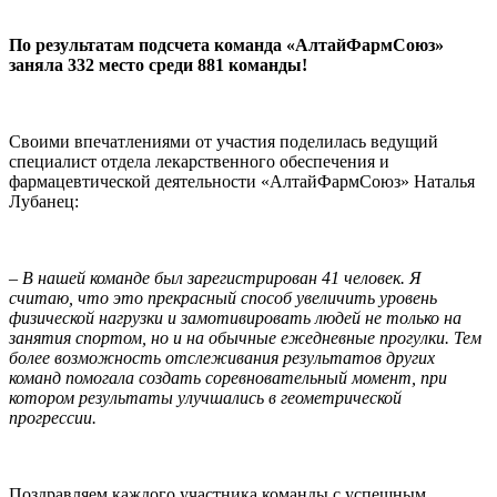
⠀
По результатам подсчета команда «АлтайФармСоюз»
заняла 332 место среди 881 команды!
⠀
Своими впечатлениями от участия поделилась ведущий
специалист отдела лекарственного обеспечения и
фармацевтической деятельности «АлтайФармСоюз» Наталья
Лубанец:
⠀
– В нашей команде был зарегистрирован 41 человек. Я
считаю, что это прекрасный способ увеличить уровень
физической нагрузки и замотивировать людей не только на
занятия спортом, но и на обычные ежедневные прогулки. Тем
более возможность отслеживания результатов других
команд помогала создать соревновательный момент, при
котором результаты улучшались в геометрической
прогрессии.
⠀
Поздравляем каждого участника команды с успешным