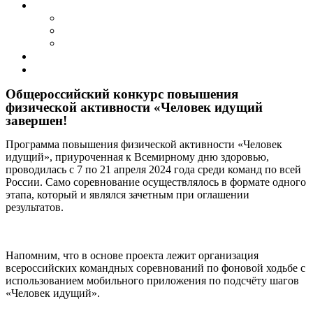
События
Календарь событий
Архив мероприятий
Фотогалерея
Совет ветеранов
Контакты
Общероссийский конкурс повышения
физической активности «Человек идущий
завершен!
Программа повышения физической активности «Человек
идущий», приуроченная к Всемирному дню здоровью,
проводилась с 7 по 21 апреля 2024 года среди команд по всей
России. Само соревнование осуществлялось в формате одного
этапа, который и являлся зачетным при оглашении
результатов.
⠀
Напомним, что в основе проекта лежит организация
всероссийских командных соревнований по фоновой ходьбе с
использованием мобильного приложения по подсчёту шагов
«Человек идущий».