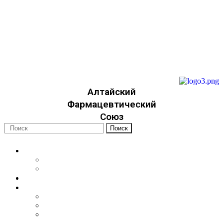
22apteka.ru
afs-info@mail.ru
afs-office@mail.ru
+7 (923) 749-3315
Алтайский
Фармацевтический
Союз
Поиск
Об организации
Уставные документы
Членство
Новости
Для специалистов
Фармацевтические работники
Медицинские работники
Социальные работники