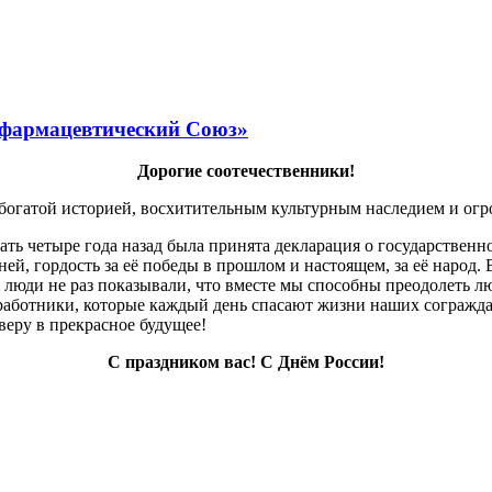
 фармацевтический Союз»
Дорогие соотечественники!
 богатой историей, восхитительным культурным наследием и ог
ать четыре года назад была принята декларация о государственн
ей, гордость за её победы в прошлом и настоящем, за её народ.
люди не раз показывали, что вместе мы способны преодолеть лю
работники, которые каждый день спасают жизни наших сограждан
веру в прекрасное будущее!
С праздником вас! С Днём России!